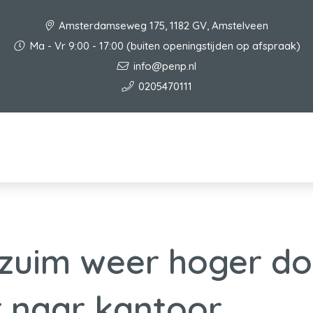
Amsterdamseweg 175, 1182 GV, Amstelveen
Ma - Vr 9:00 - 17:00 (buiten openingstijden op afspraak)
info@penp.nl
0205470111
zuim weer hoger do
 naar kantoor