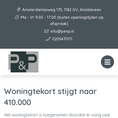
Amsterdamseweg 175, 1182 GV, Amstelveen
Ma - Vr 9:00 - 17:00 (buiten openingstijden op
afspraak)
info@penp.nl
0205470111
Woningtekort stijgt naar
410.000
Het woningtekort is toegenomen doordat er vorig jaar