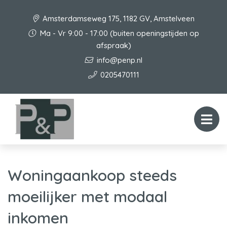
Amsterdamseweg 175, 1182 GV, Amstelveen
Ma - Vr 9:00 - 17:00 (buiten openingstijden op
afspraak)
info@penp.nl
0205470111
Woningaankoop steeds
moeilijker met modaal
inkomen