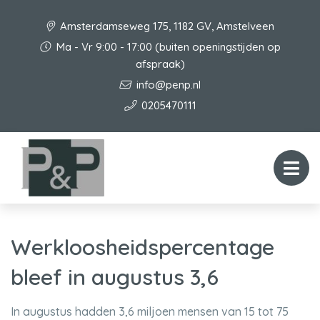
Amsterdamseweg 175, 1182 GV, Amstelveen
Ma - Vr 9:00 - 17:00 (buiten openingstijden op
afspraak)
info@penp.nl
0205470111
Werkloosheidspercentage
bleef in augustus 3,6
In augustus hadden 3,6 miljoen mensen van 15 tot 75