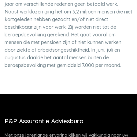
jaar om verschillende redenen geen betaald werk.
Naast werklozen ging het om 3,2 miljoen mensen die niet
kortgeleden hebben gezocht en/of niet direct
beschikbaar zijn voor werk. Zij worden niet tot de
beroepsbevolking gerekend. Het gaat vooral om
mensen die met pensioen zijn of niet kunnen werken
door ziekte of arbeidsongeschiktheid. In juni, juli en
augustus daalde het aantal mensen buiten de
beroepsbevolking met gemiddeld 7.000 per maand.
P&P Assurantie Adviesburo
Met onze jarenlange ervaring kijken wij vakkundig naar uw