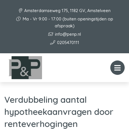
Amsterdamseweg 175, 1182 GV, Amstelveen
Ma - Vr 9:00 - 17:00 (buiten openingstijden op
afspraak)
info@penp.nl
0205470111
Verdubbeling aantal
hypotheekaanvragen door
renteverhogingen