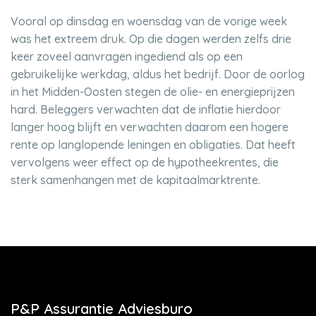
Vooral op dinsdag en woensdag van de vorige week
was het extreem druk. Op die dagen werden zelfs drie
keer zoveel aanvragen ingediend als op een
gebruikelijke werkdag, aldus het bedrijf. Door de oorlog
in het Midden-Oosten stegen de olie- en energieprijzen
hard. Beleggers verwachten dat de inflatie hierdoor
langer hoog blijft en verwachten daarom een hogere
rente op langlopende leningen en obligaties. Dat heeft
vervolgens weer effect op de hypotheekrentes, die
sterk samenhangen met de kapitaalmarktrente.
P&P Assurantie Adviesburo