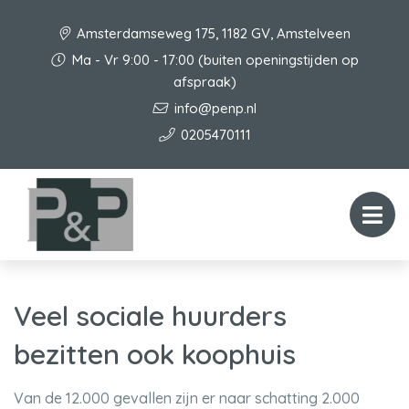
Amsterdamseweg 175, 1182 GV, Amstelveen
Ma - Vr 9:00 - 17:00 (buiten openingstijden op
afspraak)
info@penp.nl
0205470111
Veel sociale huurders
bezitten ook koophuis
Van de 12.000 gevallen zijn er naar schatting 2.000