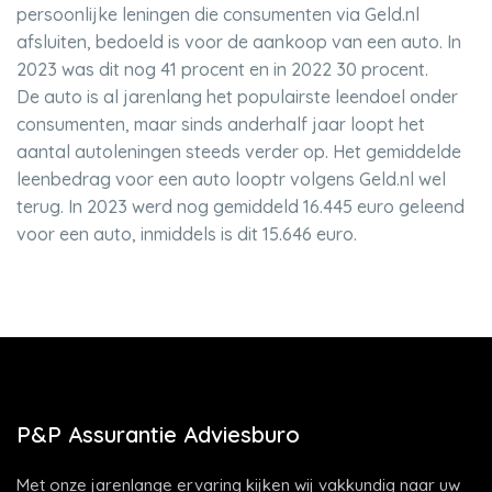
persoonlijke leningen die consumenten via Geld.nl
afsluiten, bedoeld is voor de aankoop van een auto. In
2023 was dit nog 41 procent en in 2022 30 procent.
De auto is al jarenlang het populairste leendoel onder
consumenten, maar sinds anderhalf jaar loopt het
aantal autoleningen steeds verder op. Het gemiddelde
leenbedrag voor een auto looptr volgens Geld.nl wel
terug. In 2023 werd nog gemiddeld 16.445 euro geleend
voor een auto, inmiddels is dit 15.646 euro.
P&P Assurantie Adviesburo
Met onze jarenlange ervaring kijken wij vakkundig naar uw