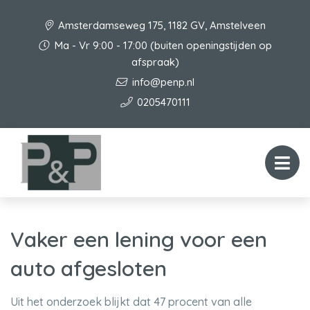
Amsterdamseweg 175, 1182 GV, Amstelveen
Ma - Vr 9:00 - 17:00 (buiten openingstijden op
afspraak)
info@penp.nl
0205470111
Vaker een lening voor een
auto afgesloten
Uit het onderzoek blijkt dat 47 procent van alle