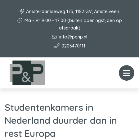
Amsterdamseweg 175, 1182 GV, Amstelveen
Ma - Vr 9:00 - 17:00 (buiten openingstijden op
afspraak)
info@penp.nl
0205470111
Studentenkamers in
Nederland duurder dan in
rest Europa