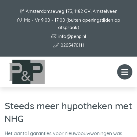
Amsterdamseweg 175, 1182 GV, Amstelveen
Ma - Vr 9:00 - 17:00 (buiten openingstijden op
afspraak)
info@penp.nl
0205470111
Steeds meer hypotheken met
NHG
Het aantal garanties voor nieuwbouwwoningen was