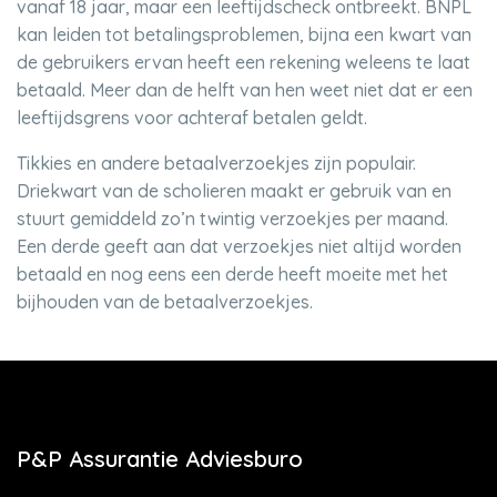
vanaf 18 jaar, maar een leeftijdscheck ontbreekt. BNPL
kan leiden tot betalingsproblemen, bijna een kwart van
de gebruikers ervan heeft een rekening weleens te laat
betaald. Meer dan de helft van hen weet niet dat er een
leeftijdsgrens voor achteraf betalen geldt.
Tikkies en andere betaalverzoekjes zijn populair.
Driekwart van de scholieren maakt er gebruik van en
stuurt gemiddeld zo’n twintig verzoekjes per maand.
Een derde geeft aan dat verzoekjes niet altijd worden
betaald en nog eens een derde heeft moeite met het
bijhouden van de betaalverzoekjes.
P&P Assurantie Adviesburo