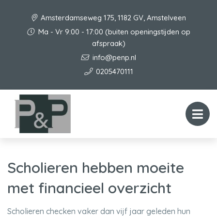
Amsterdamseweg 175, 1182 GV, Amstelveen
Ma - Vr 9:00 - 17:00 (buiten openingstijden op
afspraak)
info@penp.nl
0205470111
Scholieren hebben moeite
met financieel overzicht
Scholieren checken vaker dan vijf jaar geleden hun