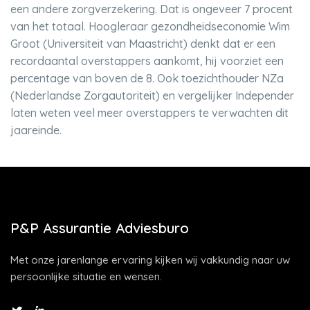
een andere zorgverzekering. Dat is ongeveer 7 procent
van het totaal. Hoogleraar gezondheidseconomie Wim
Groot (Universiteit van Maastricht) denkt dat er een
recordaantal overstappers aankomt, hij voorziet een
percentage van boven de 8. Ook toezichthouder NZa
(Nederlandse Zorgautoriteit) en vergelijker Independer
laten weten veel meer overstappers te verwachten dit
jaareinde.
P&P Assurantie Adviesburo
Met onze jarenlange ervaring kijken wij vakkundig naar uw
persoonlijke situatie en wensen.