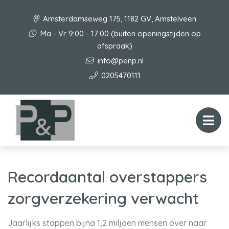
Amsterdamseweg 175, 1182 GV, Amstelveen
Ma - Vr 9:00 - 17:00 (buiten openingstijden op
afspraak)
info@penp.nl
0205470111
Recordaantal overstappers
zorgverzekering verwacht
Jaarlijks stappen bijna 1,2 miljoen mensen over naar