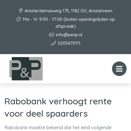
Amsterdamseweg 175, 1182 GV, Amstelveen
Ma - Vr 9:00 - 17:00 (buiten openingstijden op
afspraak)
info@penp.nl
0205470111
Rabobank verhoogt rente
voor deel spaarders
Rabobank maakte bekend dat het eind volgende