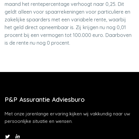
maand het rentepercentage verhoogt naar 0,25. Dit
geldt alleen voor spaarrekeningen voor particuliere en
zakelijke spaarders met een variabele rente, waarbij
het geld direct opneembaar is. Zij krijgen nu nog 0,01
procent bij een vermogen tot 100.000 euro. Daarboven
is de rente nu nog 0 procent.
P&P Assurantie Adviesburo
Met onze jarenlange ervaring kijken wij vakkundig naar uw
persoonlijke situatie en wensen.