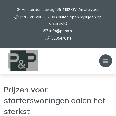
Amsterdamseweg 175, 1182 GV, Amstelveen
Ma - Vr 9:00 - 17:00 (buiten openingstijden op
afspraak)
info@penp.nl
0205470111
Prijzen voor
starterswoningen dalen het
sterkst