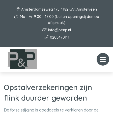
Amsterdamseweg 175, 1182 GV, Amstelveen
Ma - Vr 9:00 - 17:00 (buiten openingstijden op
afspraak)
info@penp.nl
0205470111
Opstalverzekeringen zijn
flink duurder geworden
De forse stijging is goeddeels te verklaren door de