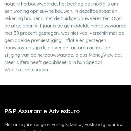
hogere herbouwwaarde, het bedrag dat nodig is om
een woning opnieuw te bouwen, in dezelfde staat en
rekening houdend met de huidige bouwvereisten. Over
de afgelopen vijf jaar is de gemiddelde herbouwwaarde
met 38 procent gestegen, wat niet veel verschilt met de
gemiddelde premiestijging. Inflatie en gestegen
bouwkosten zijn de drijvende factoren achter de
stijging van de herbouwwaarde, aldus MoneyView dat
meer cijfers heeft gepubliceerd in hun Special
Woonverzekeringen.
P&P Assurantie Adviesburo
Met onze jarenlange ervaring kijken wij vakkundig naar uw