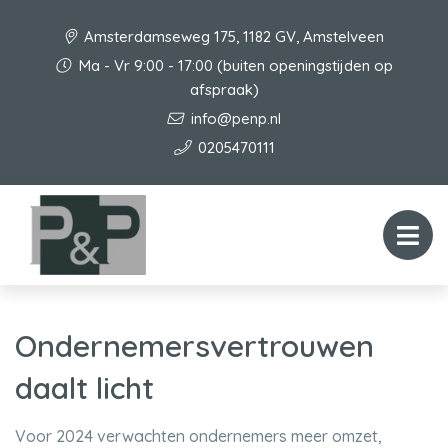
Amsterdamseweg 175, 1182 GV, Amstelveen
Ma - Vr 9:00 - 17:00 (buiten openingstijden op
afspraak)
info@penp.nl
0205470111
Ondernemersvertrouwen
daalt licht
Voor 2024 verwachten ondernemers meer omzet,