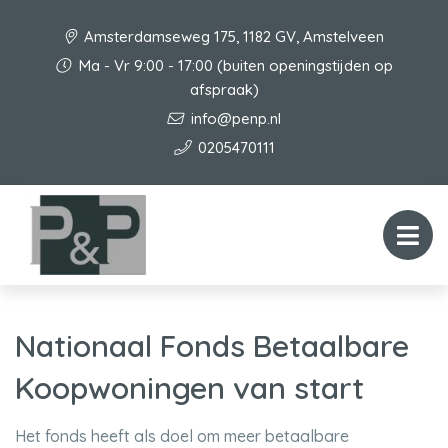
Amsterdamseweg 175, 1182 GV, Amstelveen
Ma - Vr 9:00 - 17:00 (buiten openingstijden op
afspraak)
info@penp.nl
0205470111
Nationaal Fonds Betaalbare
Koopwoningen van start
Het fonds heeft als doel om meer betaalbare