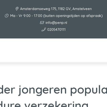
Amsterdamseweg 175, 1182 GV, Amstelveen
Ma - Vr 9:00 - 17:00 (buiten openingstijden op afspraak)
info@penp.nl
0205470111
er jongeren popula
ure verzekering