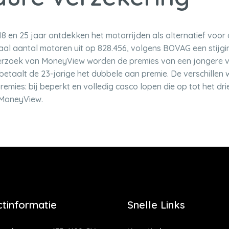
8 en 25 jaar ontdekken het motorrijden als alternatief voor
aal aantal motoren uit op 828.456, volgens BOVAG een stijgi
derzoek van MoneyView worden de premies van een jongere v
betaalt de 23-jarige het dubbele aan premie. De verschillen 
mies: bij beperkt en volledig casco lopen die op tot het dri
 MoneyView.
tinformatie
Snelle Links