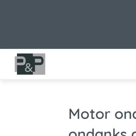
Motor ond
ondanks d