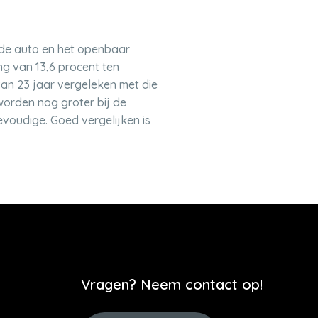
 de auto en het openbaar
ng van 13,6 procent ten
an 23 jaar vergeleken met die
worden nog groter bij de
evoudige. Goed vergelijken is
Vragen? Neem contact op!