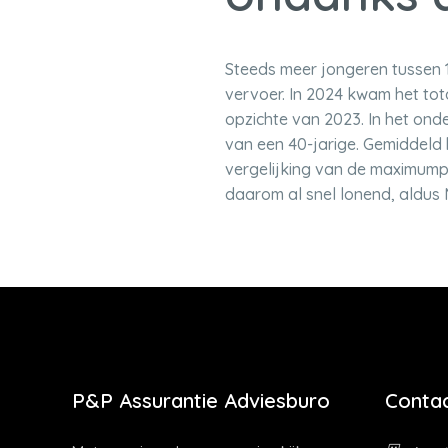
Steeds meer jongeren tussen 1
vervoer. In 2024 kwam het tot
opzichte van 2023. In het on
van een 40-jarige. Gemiddeld 
vergelijking van de maximumpre
daarom al snel lonend, aldus
P&P Assurantie Adviesburo
Contac