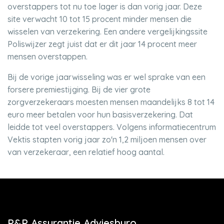
overstappers tot nu toe lager is dan vorig jaar. Deze
site verwacht 10 tot 15 procent minder mensen die
wisselen van verzekering. Een andere vergelijkingssite
Poliswijzer zegt juist dat er dit jaar 14 procent meer
mensen overstappen.
Bij de vorige jaarwisseling was er wel sprake van een
forsere premiestijging. Bij de vier grote
zorgverzekeraars moesten mensen maandelijks 8 tot 14
euro meer betalen voor hun basisverzekering. Dat
leidde tot veel overstappers. Volgens informatiecentrum
Vektis stapten vorig jaar zo'n 1,2 miljoen mensen over
van verzekeraar, een relatief hoog aantal.
P&P Assurantie Adviesburo