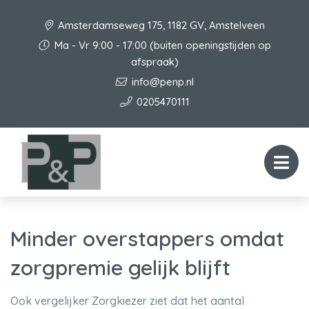
Amsterdamseweg 175, 1182 GV, Amstelveen
Ma - Vr 9:00 - 17:00 (buiten openingstijden op
afspraak)
info@penp.nl
0205470111
Minder overstappers omdat
zorgpremie gelijk blijft
Ook vergelijker Zorgkiezer ziet dat het aantal