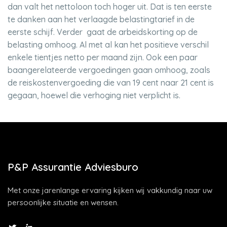
dan valt het nettoloon toch hoger uit. Dat is ten eerste
te danken aan het verlaagde belastingtarief in de
eerste schijf. Verder gaat de arbeidskorting op de
belasting omhoog. Al met al kan het positieve verschil
enkele tientjes netto per maand zijn. Ook een paar
baangerelateerde vergoedingen gaan omhoog, zoals
de reiskostenvergoeding die van 19 cent naar 21 cent is
gegaan, hoewel die verhoging niet verplicht is.
P&P Assurantie Adviesburo
Met onze jarenlange ervaring kijken wij vakkundig naar uw
persoonlijke situatie en wensen.