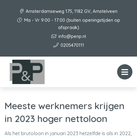
Amsterdamseweg 175, 1182 GV, Amstelveen
Ma - Vr 9:00 - 17:00 (buiten openingstijden op
afspraak)
info@penp.nl
0205470111
Meeste werknemers krijgen
in 2023 hoger nettoloon
Als het brutoloon in januari 2023 hetzelfde is als in 2022,