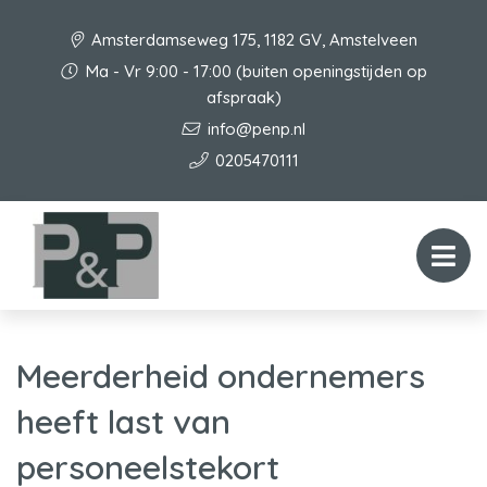
Amsterdamseweg 175, 1182 GV, Amstelveen
Ma - Vr 9:00 - 17:00 (buiten openingstijden op
afspraak)
info@penp.nl
0205470111
Meerderheid ondernemers
heeft last van
personeelstekort