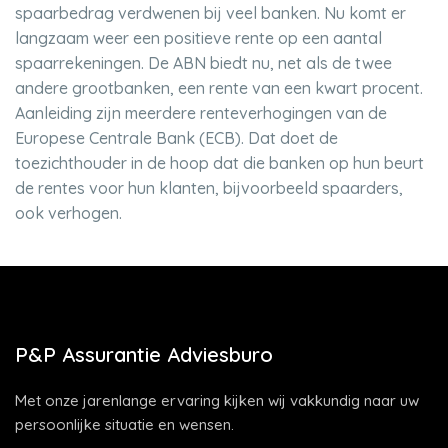
spaarbedrag verdwenen bij veel banken. Nu komt er
langzaam weer een positieve rente op een aantal
spaarrekeningen. De ABN biedt nu, net als de twee
andere grootbanken, een rente van een kwart procent.
Aanleiding zijn meerdere renteverhogingen van de
Europese Centrale Bank (ECB). Dat doet de
toezichthouder in de hoop dat die banken op hun beurt
de rentes voor hun klanten, bijvoorbeeld spaarders,
ook verhogen.
P&P Assurantie Adviesburo
Met onze jarenlange ervaring kijken wij vakkundig naar uw
persoonlijke situatie en wensen.