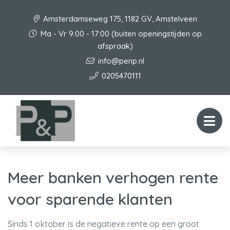
Amsterdamseweg 175, 1182 GV, Amstelveen
Ma - Vr 9:00 - 17:00 (buiten openingstijden op
afspraak)
info@penp.nl
0205470111
Meer banken verhogen rente
voor sparende klanten
Sinds 1 oktober is de negatieve rente op een groot