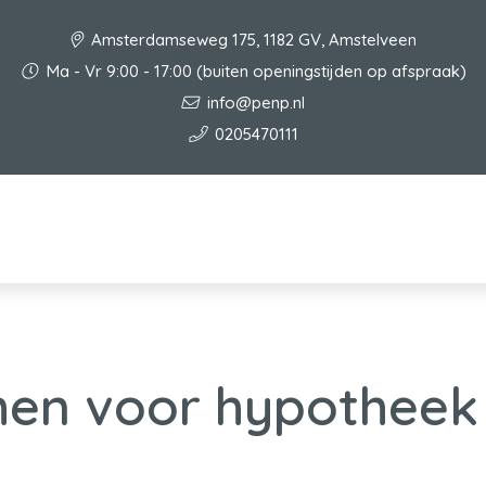
Amsterdamseweg 175, 1182 GV, Amstelveen
Ma - Vr 9:00 - 17:00 (buiten openingstijden op afspraak)
info@penp.nl
0205470111
en voor hypotheek 