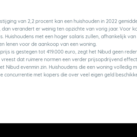
nstijging van 2,2 procent kan een huishouden in 2022 gemid
uit, dan verandert er weinig ten opzichte van vorig jaar. Voor
ets. Huishoudens met een hoger salaris zullen, afhankelijk van
nen lenen voor de aankoop van een woning.
ijs is gestegen tot 419.000 euro, zegt het Nibud geen rede
t vreest dat ruimere normen een verder prijsopdrijvend effec
t Nibud evenmin zin. Huishoudens die een woning volledig m
de concurrentie met kopers die over veel eigen geld beschikk