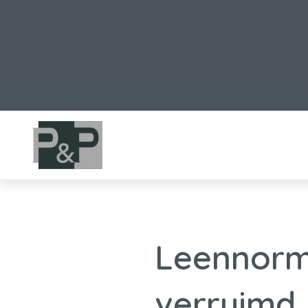
Leennorm
verruimd