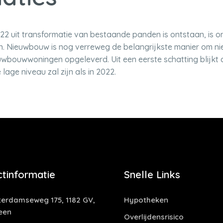
22 uit transformatie van bestaande panden is ontstaan, is o
n. Nieuwbouw is nog verreweg de belangrijkste manier om nie
wbouwwoningen opgeleverd. Uit een eerste schatting blijkt 
lage niveau zal zijn als in 2022.
tinformatie
Snelle Links
erdamseweg 175, 1182 GV,
Hypotheken
een
Overlijdensrisico