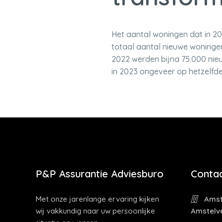
Het aantal woningen dat in 20
totaal aantal nieuwe woninge
2022 werden bijna 75.000 nieu
in 2023 ongeveer op hetzelfde 
P&P Assurantie Adviesburo
Contac
Met onze jarenlange ervaring kijken
Amst
wij vakkundig naar uw persoonlijke
Amstelv