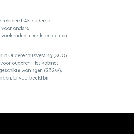
ealiseerd. Als ouderen
j voor andere
ngzoekenden meer kans op een
en in Ouderenhuisvesting (SOO)
voor ouderen. Het kabinet
ggeschikte woningen (SZGW).
jgen, bijvoorbeeld bij