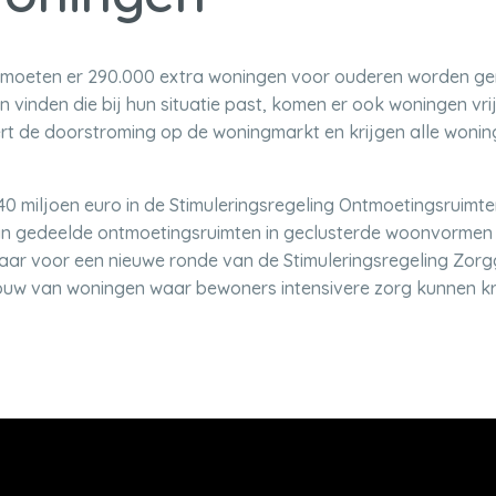
0 moeten er 290.000 extra woningen voor ouderen worden ger
 vinden die bij hun situatie past, komen er ook woningen vri
rt de doorstroming op de woningmarkt en krijgen alle woni
 40 miljoen euro in de Stimuleringsregeling Ontmoetingsruimt
van gedeelde ontmoetingsruimten in geclusterde woonvormen 
baar voor een nieuwe ronde van de Stimuleringsregeling Zor
ouw van woningen waar bewoners intensivere zorg kunnen kri