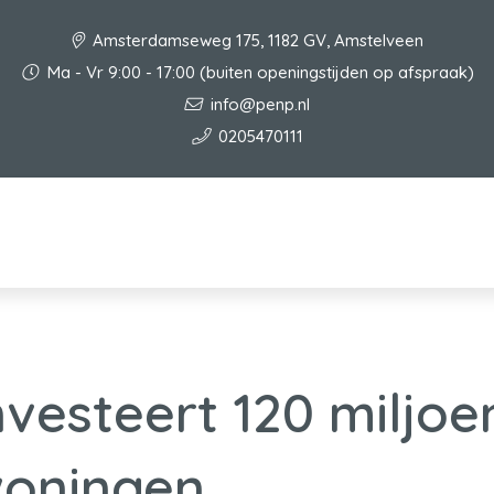
Amsterdamseweg 175, 1182 GV, Amstelveen
Ma - Vr 9:00 - 17:00 (buiten openingstijden op afspraak)
info@penp.nl
0205470111
nvesteert 120 miljoe
oningen