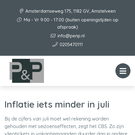
Amsterdamseweg 175, 1182 GV, Amstelveen
Ma - Vr 9:00 - 17:00 (buiten openingstijden op
afspraak)
info@penp.nl
0205470111
Inflatie iets minder in juli
Bij de cijfers van juli moet wel rekening worden
gehouden met seizoenseffecten, zegt het CBS. Zo zijn
vliegtickets in vakantiemaanden duurder dan in andere