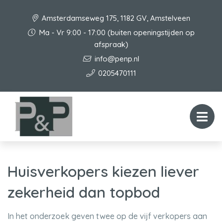
Amsterdamseweg 175, 1182 GV, Amstelveen
Ma - Vr 9:00 - 17:00 (buiten openingstijden op
afspraak)
info@penp.nl
0205470111
Huisverkopers kiezen liever
zekerheid dan topbod
In het onderzoek geven twee op de vijf verkopers aan