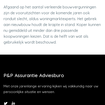
Afgaand op het aantal verleende bouwvergunningen
zijn de vooruitzichten voor de komende jaren ook
ronduit slecht, aldus woningmarktexperts. Het gebrek
aan nieuwbouw houdt de krapte in stand. Koper kunnen
nu gemiddeld uit minder dan drie passende
koopwoningen kiezen. Dat is de helft van wat als
gebruikelijk wordt beschouwd.
P&P Assurantie Adviesburo
Met onze jarenlange ervaring kijken wij vakkundig naar uw
persoonlijke situatie en wensen.