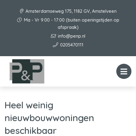
Amsterdamseweg 175, 1182 GV, Amstelveen
Ma - Vr 9:00 - 17:00 (buiten openingstijden op
afspraak)
info@penp.nl
0205470111
Heel weinig
nieuwbouwwoningen
beschikbaar