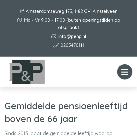
Amsterdamseweg 175, 1182 GV, Amstelveen
Ma - Vr 9:00 - 17:00 (buiten openingstijden op
afspraak)
info@penp.nl
0205470111
Gemiddelde pensioenleeftijd
boven de 66 jaar
Sinds 2013 loopt de gemiddelde leeftijd waarop