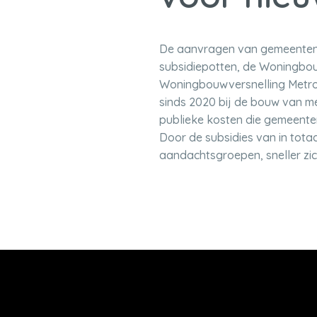
De aanvragen van gemeenten v
subsidiepotten, de Woningbou
Woningbouwversnelling Metro
sinds 2020 bij de bouw van m
publieke kosten die gemeent
Door de subsidies van in tota
aandachtsgroepen, sneller zi