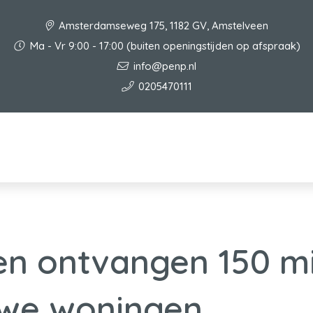
Amsterdamseweg 175, 1182 GV, Amstelveen
Ma - Vr 9:00 - 17:00 (buiten openingstijden op afspraak)
info@penp.nl
0205470111
n ontvangen 150 mi
uwe woningen