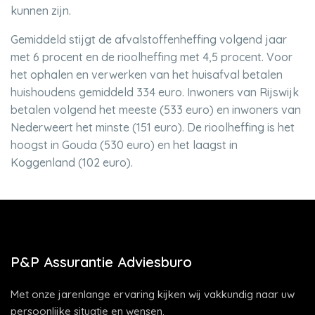
kunnen zijn.
Gemiddeld stijgt de afvalstoffenheffing volgend jaar
met 6 procent en de rioolheffing met 4,5 procent. Voor
het ophalen en verwerken van het huisafval betalen
huishoudens gemiddeld 334 euro. Inwoners van Rijswijk
betalen volgend het meeste (533 euro) en inwoners van
Nederweert het minste (151 euro). De rioolheffing is het
hoogst in Gouda (530 euro) en het laagst in
Koggenland (102 euro).
P&P Assurantie Adviesburo
Met onze jarenlange ervaring kijken wij vakkundig naar uw
persoonlijke situatie en wensen.