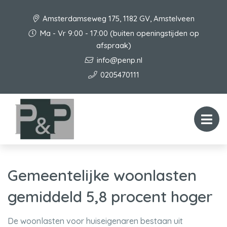
Amsterdamseweg 175, 1182 GV, Amstelveen
Ma - Vr 9:00 - 17:00 (buiten openingstijden op
afspraak)
info@penp.nl
0205470111
Gemeentelijke woonlasten
gemiddeld 5,8 procent hoger
De woonlasten voor huiseigenaren bestaan uit