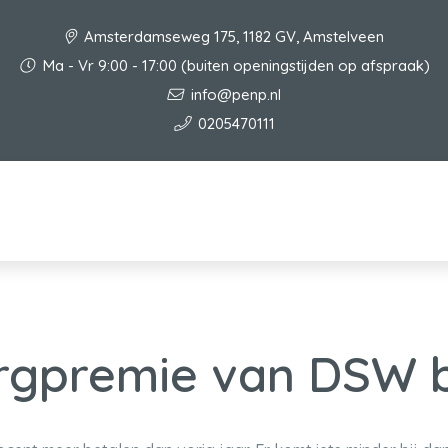
Amsterdamseweg 175, 1182 GV, Amstelveen
Ma - Vr 9:00 - 17:00 (buiten openingstijden op afspraak)
info@penp.nl
0205470111
orgpremie van DSW 