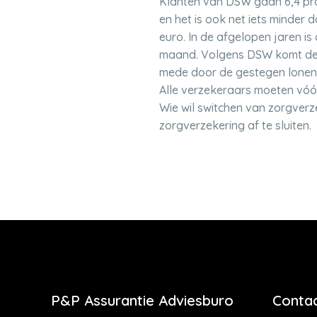
Klanten van DSW gaan 6,4 proce
en het is ook net iets minder 
euro. In de afgelopen jaren i
maand. Volgens DSW komt de z
mede door de gestegen lonen
Alle verzekeraars moeten vóó
Wie wil switchen van zorgverz
zorgverzekering af te sluiten.
P&P Assurantie Adviesburo
Contac