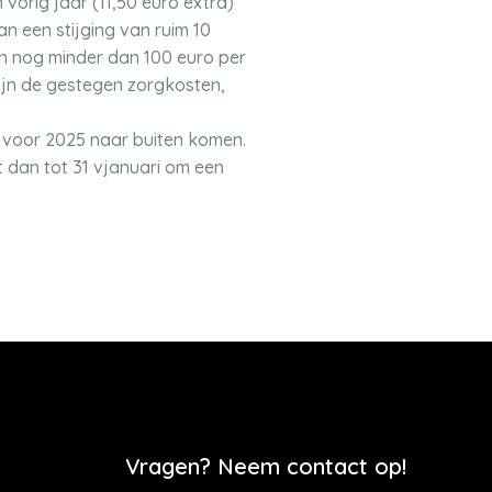
vorig jaar (11,50 euro extra)
an een stijging van ruim 10
en nog minder dan 100 euro per
ijn de gestegen zorgkosten,
 voor 2025 naar buiten komen.
 dan tot 31 vjanuari om een
Vragen? Neem contact op!