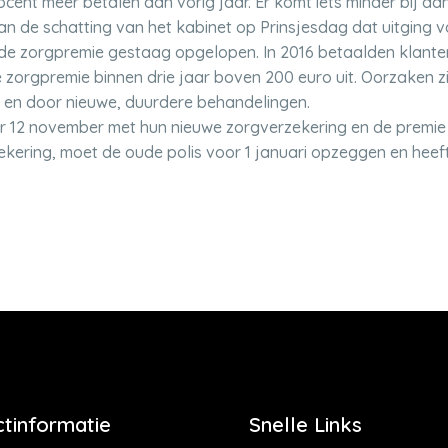
nt meer betalen dan vorig jaar. Er komt iets minder bij dan 
dan de schatting van het kabinet op Prinsjesdag dat uitging v
s de zorgpremie gestaag opgelopen. In 2016 betaalden klant
orgpremie binnen drie jaar boven 200 euro uit. Oorzaken z
 en door nieuwe, duurdere behandelingen.
r 12 november met hun nieuwe zorgverzekering en de premie
ekering, moet de oude polis voor 1 januari opzeggen en heeft
tinformatie
Snelle Links