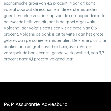
economische groei van 4,2 procent. Maar dit komt
vooral doordat de economie in de eerste maanden
goed herstelde van de klap van de coronapandemie. In
de tweede helft van dit jaar is de groei afgezwakt.
Volgend jaar volgt slechts een kleine groei van 0,6
procent. Volgens de bank is dit te wijten aan het grote
gebrek aan personeel en materialen. De kleine plus is te
danken aan de grote overheidsuitgaven. Verder
voorspelt de bank een stijgende werkloosheid, van 3,7
procent naar 4,1 procent volgend jaar.
P&P Assurantie Adviesburo