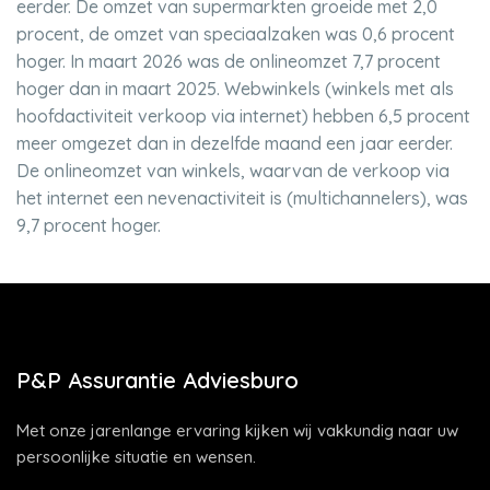
eerder. De omzet van supermarkten groeide met 2,0
procent, de omzet van speciaalzaken was 0,6 procent
hoger. In maart 2026 was de onlineomzet 7,7 procent
hoger dan in maart 2025. Webwinkels (winkels met als
hoofdactiviteit verkoop via internet) hebben 6,5 procent
meer omgezet dan in dezelfde maand een jaar eerder.
De onlineomzet van winkels, waarvan de verkoop via
het internet een nevenactiviteit is (multichannelers), was
9,7 procent hoger.
P&P Assurantie Adviesburo
Met onze jarenlange ervaring kijken wij vakkundig naar uw
persoonlijke situatie en wensen.