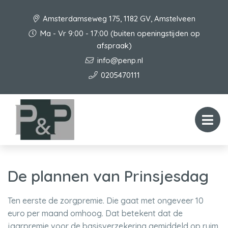
Amsterdamseweg 175, 1182 GV, Amstelveen
Ma - Vr 9:00 - 17:00 (buiten openingstijden op
afspraak)
info@penp.nl
0205470111
De plannen van Prinsjesdag
Ten eerste de zorgpremie. Die gaat met ongeveer 10
euro per maand omhoog. Dat betekent dat de
jaarpremie voor de basisverzekering gemiddeld op ruim