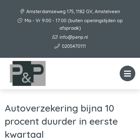
Amsterdamseweg 175, 1182 GV, Amstelveen
Ma - Vr 9:00 - 17:00 (buiten openingstijden op
afspraak)
info@penp.nl
0205470111
Autoverzekering bijna 10
procent duurder in eerste
kwartaal