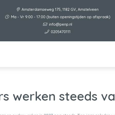
Amsterdamseweg 175, 1182 GV, Amstelveen
Ma - Vr 9:00 - 17:00 (buiten openingstijden op afspraak)
info@penp.nl
0205470111
rs werken steeds v