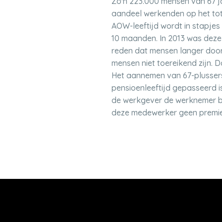
Zo'n 223.000 mensen van 67 ja
aandeel werkenden op het tota
AOW-leeftijd wordt in stapjes
10 maanden. In 2013 was deze 
reden dat mensen langer door
mensen niet toereikend zijn.
Het aannemen van 67-plussers 
pensioenleeftijd gepasseerd i
de werkgever de werknemer bij
deze medewerker geen premie