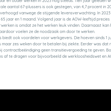
ar en ouder werken in 2023 nog steeds. Tien jaar geleden wa
le aantal 67-plussers is ook gestegen, van 4,7 procent in 20
 verhoogd vanwege de stijgende levensverwachting. In 2023 i
65 jaar en 1 maand. Volgend jaar is de AOW-leeftijd precies 6
werken is omdat ze het werken leuk vinden. Daarnaast kan
 Daardoor voelen ze de noodzaak om door te werken.
biedt ook voordelen voor werkgevers. Die hoeven sinds 1 ju
s maar zes weken door te betalen bij ziekte. Eerder was dat
 contractbeëindiging geen transitievergoeding te geven. Bo
s af te dragen voor bijvoorbeeld de werkloosheidswet en 