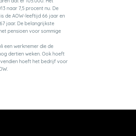
ren dat er 105.000. Het
13 naar 7,5 procent nu. De
s de AOW-leeftijd 66 jaar en
7 jaar. De belangrijkste
 het pensioen voor sommige
li een werknemer die de
 nog dertien weken. Ook hoeft
vendien hoeft het bedrijf voor
AOW.