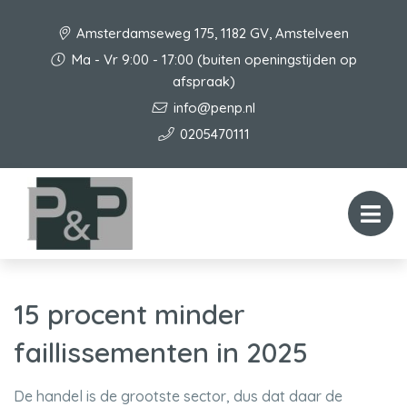
Amsterdamseweg 175, 1182 GV, Amstelveen
Ma - Vr 9:00 - 17:00 (buiten openingstijden op
afspraak)
info@penp.nl
0205470111
15 procent minder
faillissementen in 2025
De handel is de grootste sector, dus dat daar de